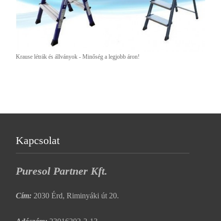
Krause létrák és állványok - Minőség a legjobb áron!
Kapcsolat
Puresol Partner Kft.
Cím:
2030 Érd, Riminyáki út 20.