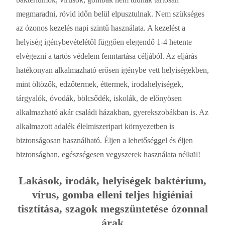
megmaradni, rövid időn belül elpusztulnak. Nem szükséges
az ózonos kezelés napi szintű használata. A kezelést a
helyiség igénybevételétől függően elegendő 1-4 hetente
elvégezni a tartós védelem fenntartása céljából. Az eljárás
hatékonyan alkalmazható erősen igénybe vett helyiségekben,
mint öltözők, edzőtermek, éttermek, irodahelyiségek,
tárgyalók, óvodák, bölcsődék, iskolák, de előnyösen
alkalmazható akár családi házakban, gyerekszobákban is. Az
alkalmazott adalék élelmiszeripari környezetben is
biztonságosan használható. Éljen a lehetőséggel és éljen
biztonságban, egészségesen vegyszerek használata nélkül!
Lakások, irodák, helyiségek baktérium,
vírus, gomba elleni teljes higiéniai
tisztítása, szagok megszüntetése ózonnal
árak