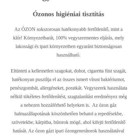
Ózonos higiéniai tisztítás
Az ÓZON sokszorosan hatékonyabb fertőtlenítő, mint a
klór! Környezetbarát, 100% vegyszermentes eljárás, mely
lakossági és ipari környezetben egyaránt biztonságosan
használható.
Eltünteti a kellemetlen szagokat, dohot, cigaretta füst szagát,
hatékonyan pusztítja el az összes ismert vírust baktériumot,
penészgombát, allergéneket, poratkát. Vegyszerek használata
nélkül tökéletes fertőtlenítést, szagtalanítást eredményez még
a nehezen hozzáférhető helyeken is. Az ózon gáz
halmazállapotának köszönhetően behatol a repedésekbe,
szövetekbe, kárpitba, bútorok mögé, ahol kifejti fertőtlenítő
hatását. Az ózon gázt ipari ózongenerátorok használatával