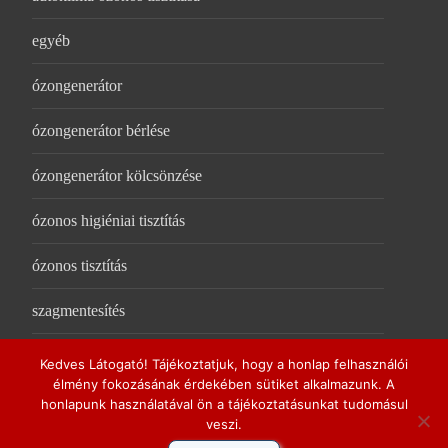
egyéb
ózongenerátor
ózongenerátor bérlése
ózongenerátor kölcsönzése
ózonos higiéniai tisztítás
ózonos tisztítás
szagmentesítés
UV-C légtisztító
Kedves Látogató! Tájékoztatjuk, hogy a honlap felhasználói
élmény fokozásának érdekében sütiket alkalmazunk. A
honlapunk használatával ön a tájékoztatásunkat tudomásul
veszi.
Copyright © Ózonos tisztítás, fertőtlenítés - ozonos-tisztitas.hu