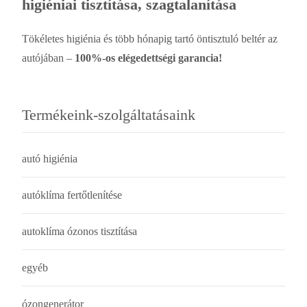
higiéniai tisztítása, szagtalanítása
Tökéletes higiénia és több hónapig tartó öntisztuló beltér az
autójában –
100%-os elégedettségi garancia!
Termékeink-szolgáltatásaink
autó higiénia
autóklíma fertőtlenítése
autoklíma ózonos tisztítása
egyéb
ózongenerátor