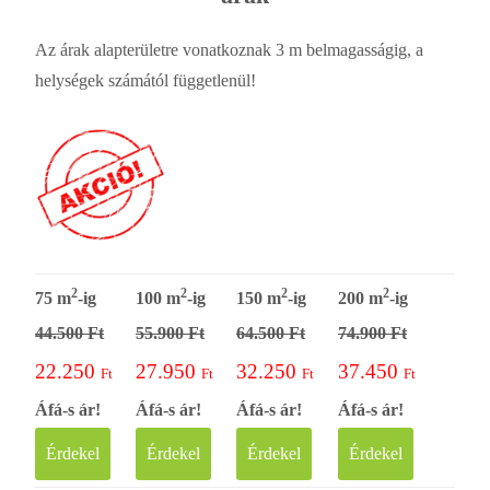
Az árak alapterületre vonatkoznak 3 m belmagasságig, a
helységek számától függetlenül!
2
2
2
2
75 m
-ig
100 m
-ig
150 m
-ig
200 m
-ig
44.500 Ft
55.900 Ft
64.500 Ft
74.900 Ft
22.250
27.950
32.250
37.450
Ft
Ft
Ft
Ft
Áfá-s ár!
Áfá-s ár!
Áfá-s ár!
Áfá-s ár!
Érdekel
Érdekel
Érdekel
Érdekel