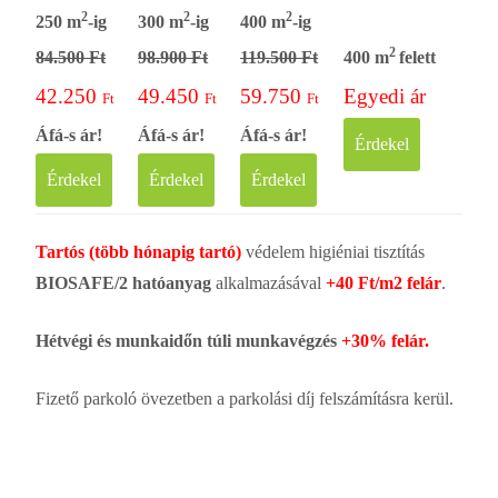
2
2
2
250 m
-ig
300 m
-ig
400 m
-ig
2
84.500 Ft
98.900 Ft
119.500 Ft
400 m
felett
42.250
49.450
59.750
Egyedi ár
Ft
Ft
Ft
Áfá-s ár!
Áfá-s ár!
Áfá-s ár!
Érdekel
Érdekel
Érdekel
Érdekel
Tartós (több hónapig tartó)
védelem higiéniai tisztítás
BIOSAFE/2 hatóanyag
alkalmazásával
+40 Ft/m2 felár
.
Hétvégi és munkaidőn túli munkavégzés
+30% felár.
Fizető parkoló övezetben a parkolási díj felszámításra kerül.