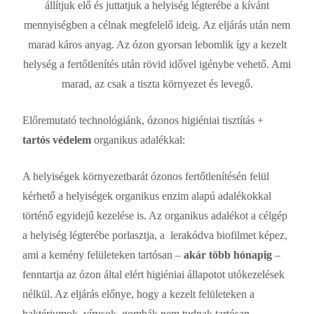
állítjuk elő és juttatjuk a helyiség légterébe a kívánt
mennyiségben a célnak megfelelő ideig. Az eljárás után nem
marad káros anyag. Az ózon gyorsan lebomlik így a kezelt
helység a fertőtlenítés után rövid idővel igénybe vehető. Ami
marad, az csak a tiszta környezet és levegő.
Előremutató technológiánk, ózonos higiéniai tisztítás +
tartós védelem
organikus adalékkal:
A helyiségek környezetbarát ózonos fertőtlenítésén felül
kérhető a helyiségek organikus enzim alapú adalékokkal
történő egyidejű kezelése is. Az organikus adalékot a célgép
a helyiség légterébe porlasztja, a lerakódva biofilmet képez,
ami a kemény felületeken tartósan –
akár több hónapig
–
fenntartja az ózon által elért higiéniai állapotot utókezelések
nélkül. Az eljárás előnye, hogy a kezelt felületeken a
baktériumok, vírusok, gombák nem tudnak tartósan