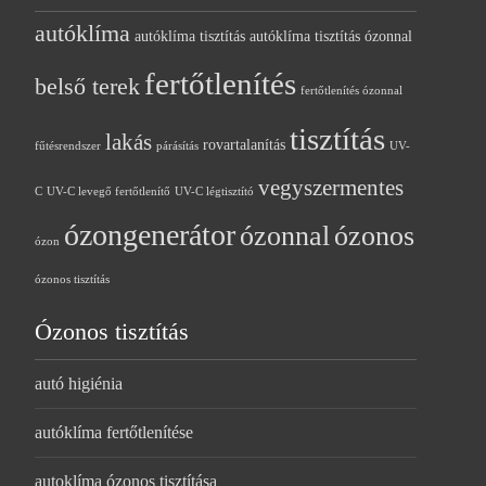
autóklíma
autóklíma tisztítás
autóklíma tisztítás ózonnal
fertőtlenítés
belső terek
fertőtlenítés ózonnal
tisztítás
lakás
rovartalanítás
fűtésrendszer
párásítás
UV-
vegyszermentes
C
UV-C levegő fertőtlenítő
UV-C légtisztító
ózongenerátor
ózonnal
ózonos
ózon
ózonos tisztítás
Ózonos tisztítás
autó higiénia
autóklíma fertőtlenítése
autoklíma ózonos tisztítása