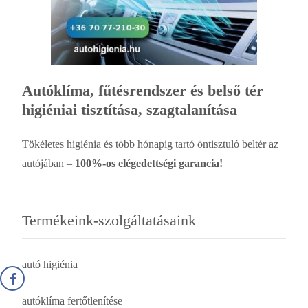
Autóklíma, fűtésrendszer és belső tér
higiéniai tisztítása, szagtalanítása
Tökéletes higiénia és több hónapig tartó öntisztuló beltér az
autójában –
100%-os elégedettségi garancia!
Termékeink-szolgáltatásaink
autó higiénia
autóklíma fertőtlenítése