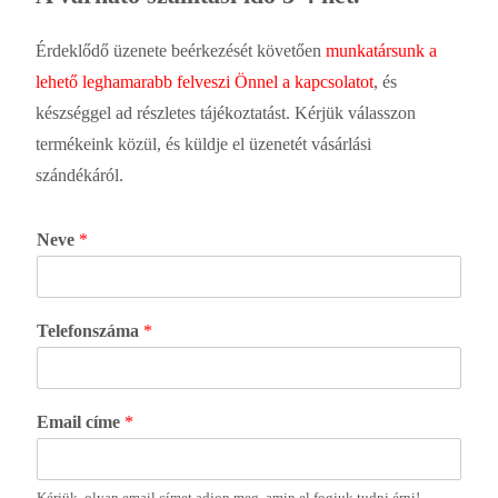
Érdeklődő üzenete beérkezését követően
munkatársunk a
lehető leghamarabb felveszi Önnel a kapcsolatot
, és
készséggel ad részletes tájékoztatást. Kérjük válasszon
termékeink közül, és küldje el üzenetét vásárlási
szándékáról.
Neve
*
Telefonszáma
*
Email címe
*
Kérjük, olyan email címet adjon meg, amin el fogjuk tudni érni!