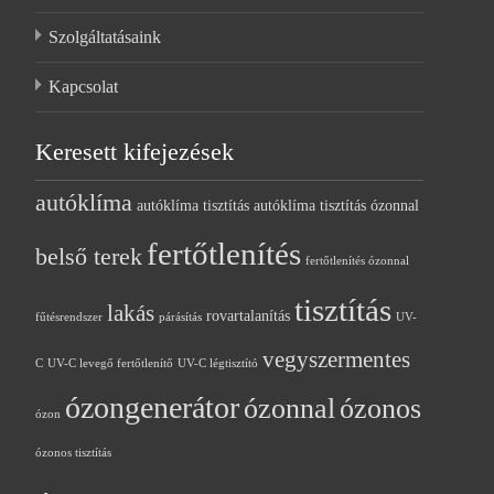
Szolgáltatásaink
Kapcsolat
Keresett kifejezések
autóklíma
autóklíma tisztítás
autóklíma tisztítás ózonnal
fertőtlenítés
belső terek
fertőtlenítés ózonnal
tisztítás
lakás
rovartalanítás
fűtésrendszer
párásítás
UV-
vegyszermentes
C
UV-C levegő fertőtlenítő
UV-C légtisztító
ózongenerátor
ózonnal
ózonos
ózon
ózonos tisztítás