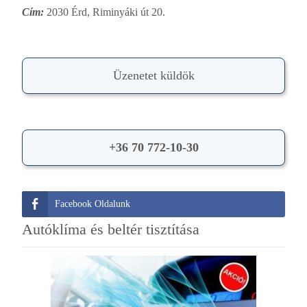
Cím:
2030 Érd, Riminyáki út 20.
Üzenetet küldök
+36 70 772-10-30
Facebook Oldalunk
Autóklíma és beltér tisztítása