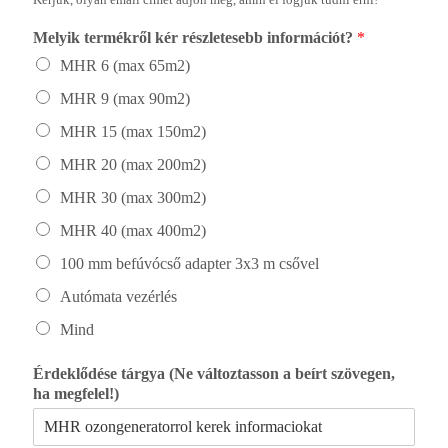
Melyik termékről kér részletesebb információt?
*
MHR 6 (max 65m
2
)
MHR 9 (max 90m
2
)
MHR 15 (max 150m
2
)
MHR 20 (max 200m
2
)
MHR 30 (max 300m
2
)
MHR 40 (max 400m
2
)
100 mm befúvócső adapter 3x3 m csővel
Autómata vezérlés
Mind
Érdeklődése tárgya (Ne változtasson a beírt szövegen,
ha megfelel!)