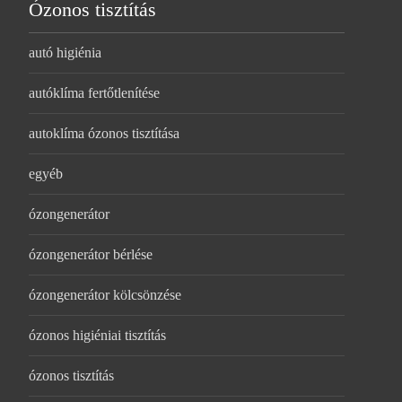
Ózonos tisztítás
autó higiénia
autóklíma fertőtlenítése
autoklíma ózonos tisztítása
egyéb
ózongenerátor
ózongenerátor bérlése
ózongenerátor kölcsönzése
ózonos higiéniai tisztítás
ózonos tisztítás