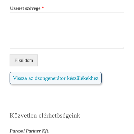
Üzenet szövege
*
Elküldöm
Vissza az ózongenerátor készülékekhez
Közvetlen elérhetőségeink
Puresol Partner Kft.