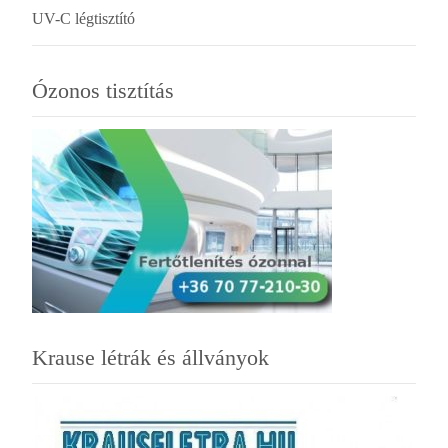
UV-C légtisztító
Ózonos tisztítás
Krause létrák és állványok