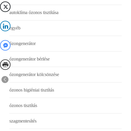
autoklíma ózonos tisztítása
egyéb
ózongenerátor
ózongenerátor bérlése
ózongenerátor kölcsönzése
ózonos higiéniai tisztítás
ózonos tisztítás
szagmentesítés