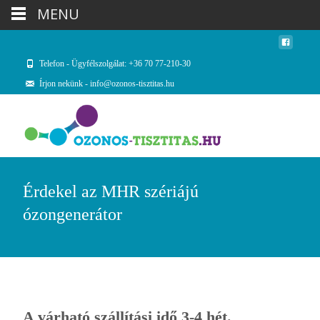
MENU
Telefon - Ügyfélszolgálat: +36 70 77-210-30
Írjon nekünk - info@ozonos-tisztitas.hu
Érdekel az MHR szériájú
ózongenerátor
A várható szállítási idő 3-4 hét.